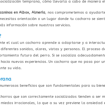
socialización temprana, cómo llevarla a cabo de manera ef
 caninos en Albox, Almería
, nos comprometemos a ayudarte 
 necesitas orientación o un lugar donde tu cachorro se sie
más información sobre nuestros servicios.
?
nte el cual un cachorro aprende a adaptarse y a interactu
diferentes sonidos, olores, vistas y personas. El proceso d
ortamiento futuro del perro. Si se socializa adecuadament
 hacia nuevas experiencias. Un cachorro que no pasa por u
nte su vida.
prana
 numerosos beneficios que son fundamentales para su bienes
chorros que son correctamente socializados tienden a ser m
 miedos irracionales, lo que a su vez previene la ansiedad