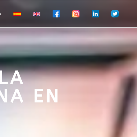
o
LA
NA EN