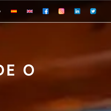
o
DE O