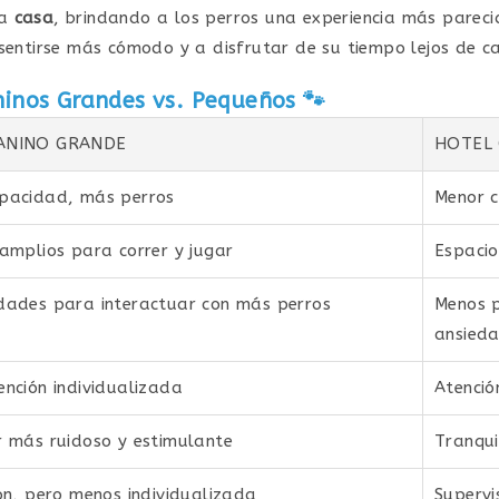
na
casa
, brindando a los perros una experiencia más parec
sentirse más cómodo y a disfrutar de su tiempo lejos de c
inos Grandes vs. Pequeños
🐾
ANINO GRANDE
HOTEL
pacidad, más perros
Menor 
amplios para correr y jugar
Espacio
dades para interactuar con más perros
Menos p
ansied
nción individualizada
Atenció
r más ruidoso y estimulante
Tranqui
ón, pero menos individualizada
Supervi