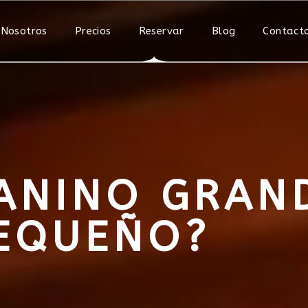
 Nosotros
Precios
Reservar
Blog
Contact
ANINO GRAN
EQUEÑO?