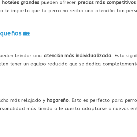
s
hoteles grandes
pueden ofrecer
precios más competitivos
o te importa que tu perro no reciba una atención tan per
equeños
🏡
pueden brindar una
atención más individualizada
. Esto sign
len tener un equipo reducido que se dedica completamente
ucho más relajado y
hogareño
. Esto es perfecto para perr
personalidad más tímida o le cuesta adaptarse a nuevos en