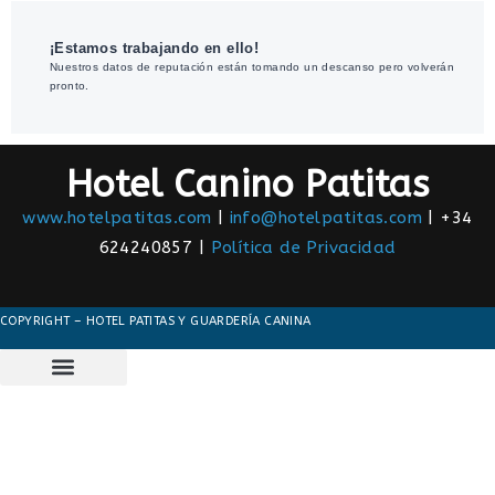
¡Estamos trabajando en ello!
Nuestros datos de reputación están tomando un descanso pero volverán
pronto.
Hotel Canino Patitas
www.hotelpatitas.com
|
info@hotelpatitas.com
| +34
624240857 |
Política de Privacidad
COPYRIGHT – HOTEL PATITAS Y GUARDERÍA CANINA