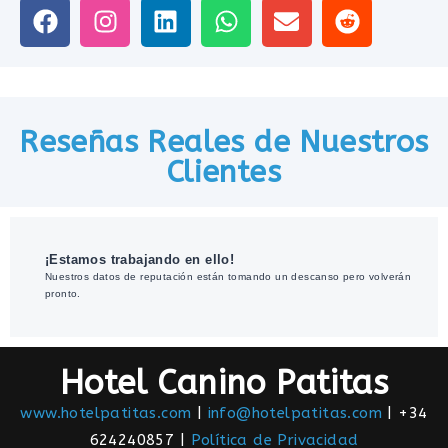
Reseñas Reales de Nuestros
Clientes
¡Estamos trabajando en ello!
Nuestros datos de reputación están tomando un descanso pero volverán
pronto.
Hotel Canino Patitas
www.hotelpatitas.com
|
info@hotelpatitas.com
| +34
624240857 |
Política de Privacidad