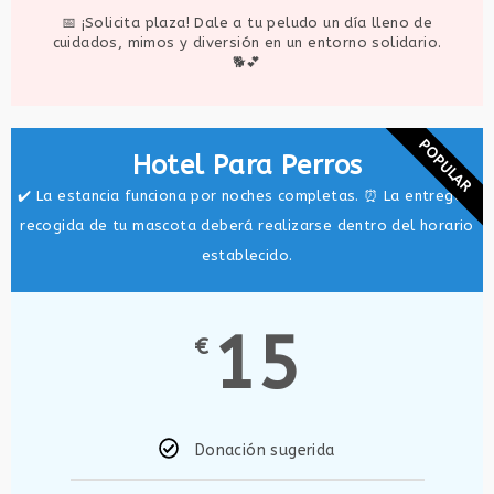
📅 ¡Solicita plaza! Dale a tu peludo un día lleno de
cuidados, mimos y diversión en un entorno solidario.
🐕💕
POPULAR
Hotel Para Perros
✔️ La estancia funciona por noches completas. ⏰ La entrega y
recogida de tu mascota deberá realizarse dentro del horario
establecido.
15
€
Donación sugerida