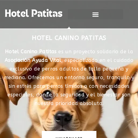
HOTEL CANINO PATITAS
Hotel Canino Patitas
es un proyecto solidario de la
Asociación Ayuda Vital
, especializado en el cuidado
exclusivo de perros adultos de talla pequeña y
mediana. Ofrecemos un entorno seguro, tranquilo y
sin estrés para perros tímidos o con necesidades
especiales, donde la seguridad y el bienestar son
nuestra prioridad absoluta.