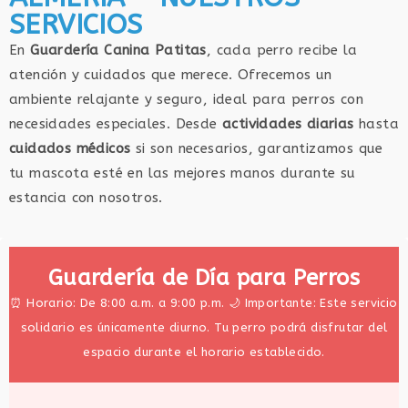
SERVICIOS
En
Guardería Canina Patitas
, cada perro recibe la
atención y cuidados que merece. Ofrecemos un
ambiente relajante y seguro, ideal para perros con
necesidades especiales. Desde
actividades diarias
hasta
cuidados médicos
si son necesarios, garantizamos que
tu mascota esté en las mejores manos durante su
estancia con nosotros.
Guardería de Día para Perros
⏰ Horario: De 8:00 a.m. a 9:00 p.m. 🌙 Importante: Este servicio
solidario es únicamente diurno. Tu perro podrá disfrutar del
espacio durante el horario establecido.