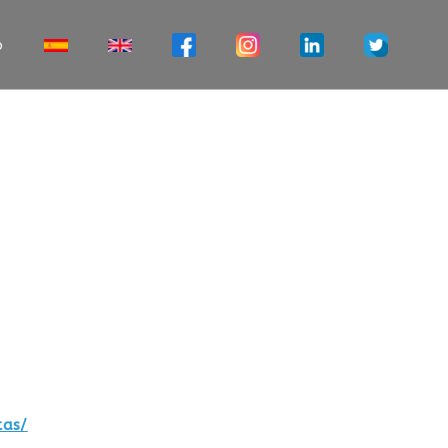
o
tas/